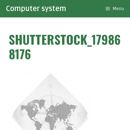
Aller
Computer system
Menu
au
contenu
SHUTTERSTOCK_17986
8176