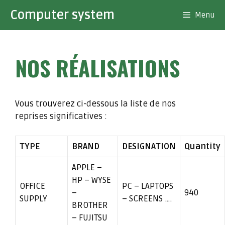
Aller
Computer system
Menu
au
contenu
NOS RÉALISATIONS
Vous trouverez ci-dessous la liste de nos
reprises significatives :
TYPE
BRAND
DESIGNATION
Quantity
APPLE –
HP – WYSE
OFFICE
PC – LAPTOPS
–
940
SUPPLY
– SCREENS ….
BROTHER
– FUJITSU