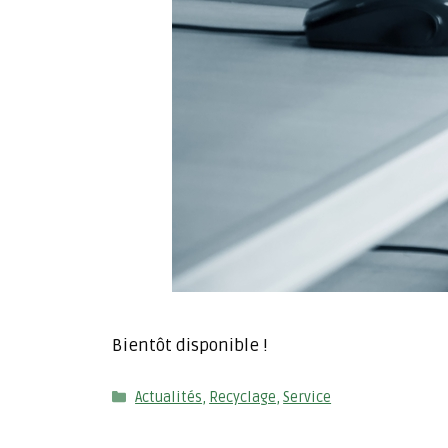
Bientôt disponible !
Catégories
Actualités
,
Recyclage
,
Service