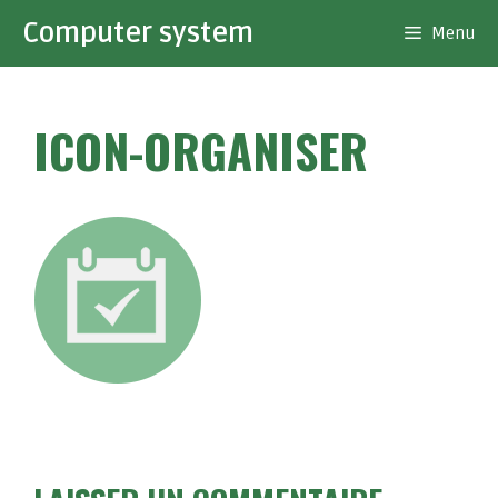
Aller
Computer system
Menu
au
contenu
ICON-ORGANISER